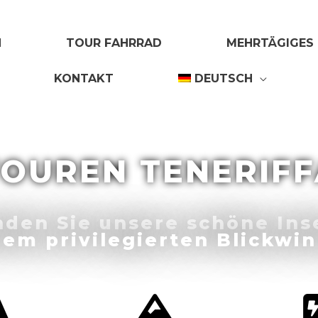
N
TOUR FAHRRAD
MEHRTÄGIGES
KONTAKT
DEUTSCH
TOUREN TENERIFF
den Sie unsere schöne Ins
nem privilegierten Blickwin