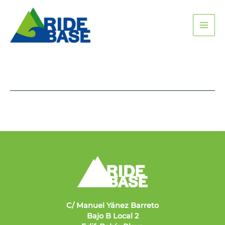
Skip
MAI
to
content
ME
C/ Manuel Yánez Barreto
Bajo B Local 2