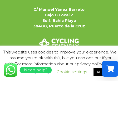
C/ Manuel Yánez Barreto
Bajo B Local 2
Edif. Bahía Playa
38400, Puerto de la Cruz
This website uses cookies to improve your experience. We'l
assume you're ok with this, but you can opt-out if you
wish.For more information about our privacy policy please
Need help?
enter in
Privacy Policy
.
Cookie settings
ACCEPT
Select a
Your sh
Team
Contatti