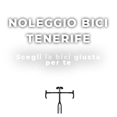
NOLEGGIO BICI
TENERIFE
Scegli la bici giusta
per te